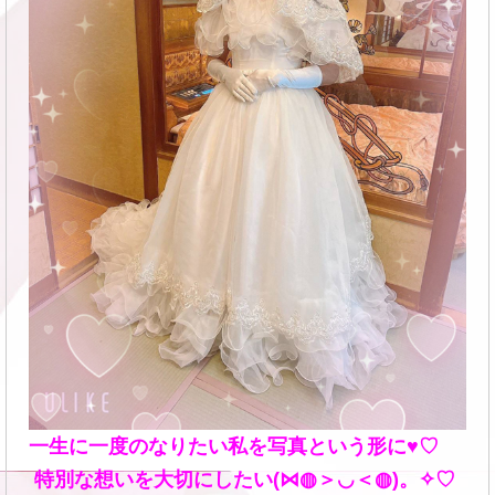
一生に一度のなりたい私を写真という形に♥♡
特別な想いを大切にしたい(⋈◍＞◡＜◍)。✧♡