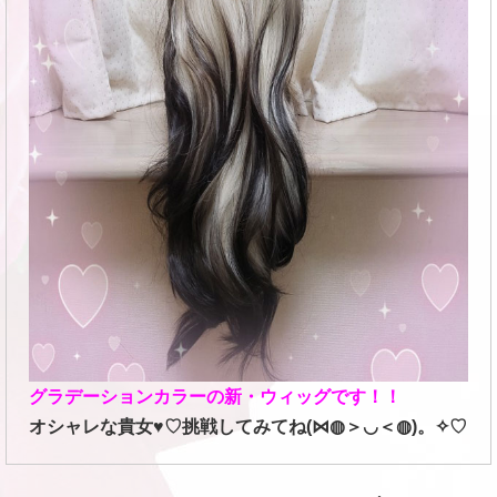
グラデーションカラーの新・ウィッグです！！
オシャレな貴女♥♡挑戦してみてね(⋈◍＞◡＜◍)。✧♡