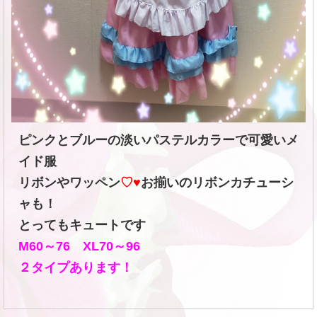
ピンクとブルーの淡いパステルカラーで可愛いメ
イド服
リボンやワッペン
♡♥
お揃いのリボンカチューシ
ャも！
とってもキュートです
M60～76
XL70～96
２タイプあります！