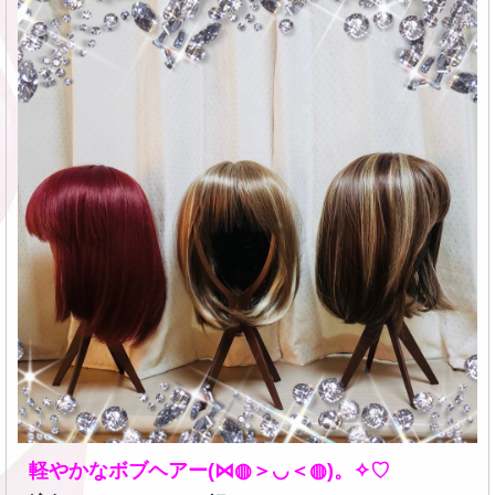
軽やかなボブヘアー(⋈◍＞◡＜◍)。✧♡