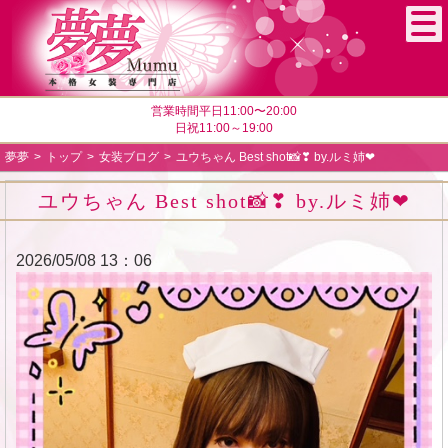
営業時間平日11:00〜20:00
日祝11:00～19:00
夢夢
トップ
女装ブログ
ユウちゃん Best shot📸❣ by.ルミ姉❤
ユウちゃん Best shot📸❣ by.ルミ姉❤
2026/05/08 13：06